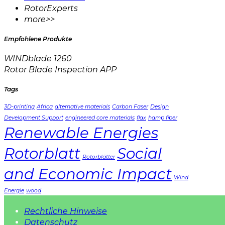
RotorExperts
more>>
Empfohlene Produkte
WINDblade 1260
Rotor Blade Inspection APP
Tags
3D-printing
Africa
alternative materials
Carbon Faser
Design
Development Support
engineered core materials
flax
hamp fiber
Renewable Energies
Rotorblatt
Social
Rotorblätter
and Economic Impact
Wind
Energie
wood
Rechtliche Hinweise
Datenschutz