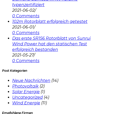
typenzertifiziert
2021-06-02
/
0 Comments
102m Rotorblatt erfolgreich getestet
2021-06-01
/
0 Comments
Das erste SR156 Rotorblatt von Sunrui
Wind Power hat den statischen Test
erfolgreich bestanden
2021-05-27
/
0 Comments
Post Kategorien
Neue Nachrichten
(14)
Photovoltaik
(2)
Solar Energie
(1)
Uncategorized
(4)
Wind Energie
(11)
Empfohlene Firmen