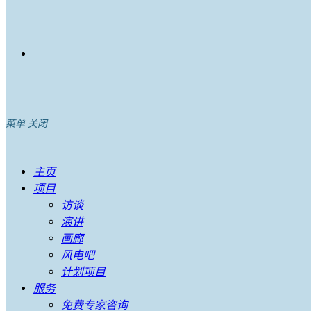
菜单
关闭
主页
项目
访谈
演讲
画廊
风电吧
计划项目
服务
免费专家咨询