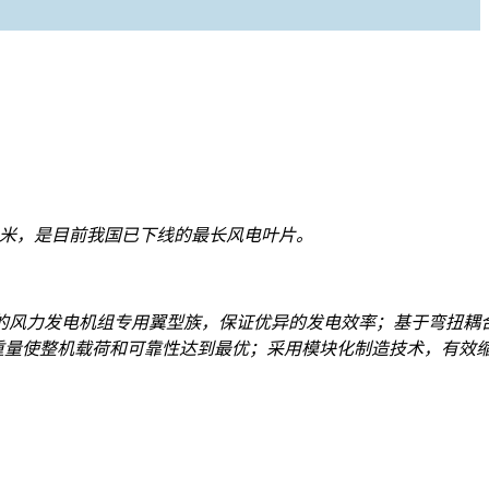
03米，是目前我国已下线的最长风电叶片。
性的风力发电机组专用翼型族，保证优异的发电效率；基于弯扭耦
重量使整机载荷和可靠性达到最优；采用模块化制造技术，有效