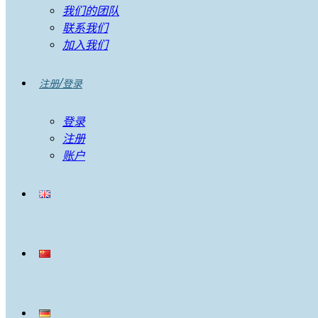
我们的团队
联系我们
加入我们
注册/登录
登录
注册
账户