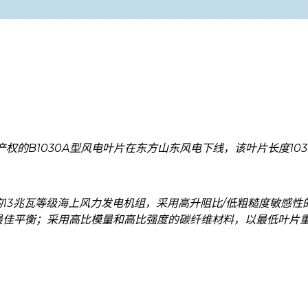
识产权的B1030A型风电叶片在东方山东风电下线，该叶片长度1
制的13兆瓦等级海上风力发电机组，采用高升阻比/低粗糙度敏感
的最佳平衡；采用高比模量和高比强度的碳纤维材料，以最低叶片