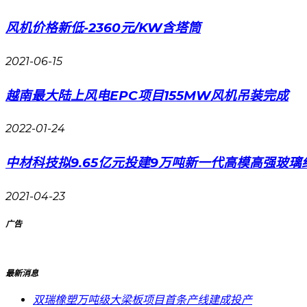
风机价格新低-2360元/KW含塔筒
2021-06-15
越南最大陆上风电EPC项目155MW风机吊装完成
2022-01-24
中材科技拟9.65亿元投建9万吨新一代高模高强玻璃
2021-04-23
广告
最新消息
双瑞橡塑万吨级大梁板项目首条产线建成投产