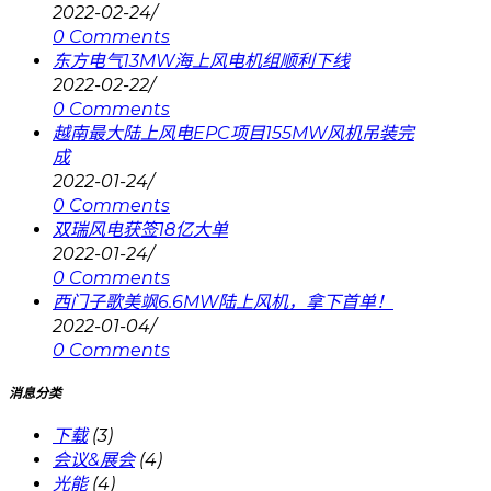
2022-02-24
/
0 Comments
东方电气13MW海上风电机组顺利下线
2022-02-22
/
0 Comments
越南最大陆上风电EPC项目155MW风机吊装完
成
2022-01-24
/
0 Comments
双瑞风电获签18亿大单
2022-01-24
/
0 Comments
西门子歌美飒6.6MW陆上风机，拿下首单！
2022-01-04
/
0 Comments
消息分类
下载
(3)
会议&展会
(4)
光能
(4)