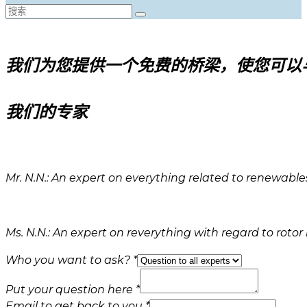
我们为您提供一个免费的桥梁，使您可以
我们的专家
Mr. N.N.: An expert on everything related to renewable
Ms. N.N.: An expert on reverything with regard to rotor
Who you want to ask?
*
Put your question here
*
Email to get back to you
*