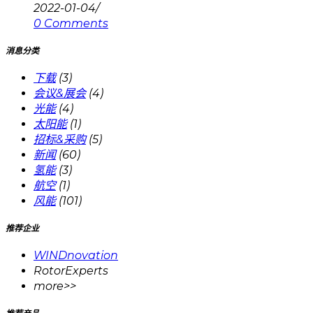
2022-01-04
/
0 Comments
消息分类
下载
(3)
会议&展会
(4)
光能
(4)
太阳能
(1)
招标&采购
(5)
新闻
(60)
氢能
(3)
航空
(1)
风能
(101)
推荐企业
WINDnovation
RotorExperts
more>>