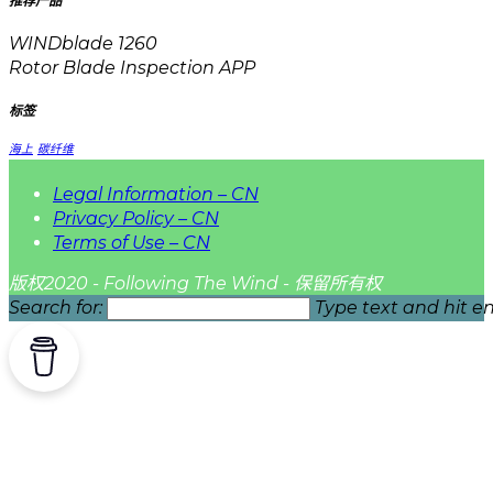
推荐产品
WINDblade 1260
Rotor Blade Inspection APP
标签
海上
碳纤维
Legal Information – CN
Privacy Policy – CN
Terms of Use – CN
版权2020 - Following The Wind - 保留所有权
Search for:
Type text and hit en