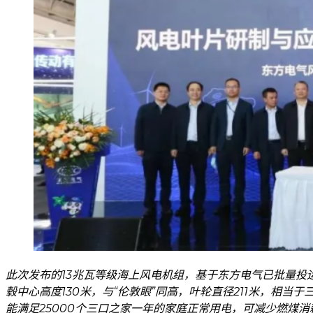
此次发布的13兆瓦等级海上风电机组，基于东方电气已批量投运
毂中心高度130米，与“伦敦眼”同高，叶轮直径211米，相当
能满足25000个三口之家一年的家庭正常用电，可减少燃煤消耗1