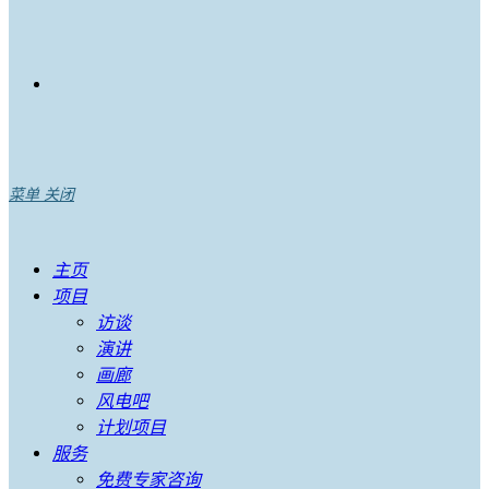
菜单
关闭
主页
项目
访谈
演讲
画廊
风电吧
计划项目
服务
免费专家咨询