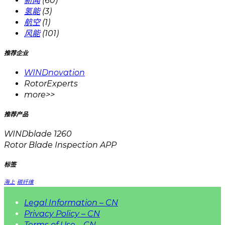
新闻
(60)
氢能
(3)
航空
(1)
风能
(101)
推荐企业
WINDnovation
RotorExperts
more>>
推荐产品
WINDblade 1260
Rotor Blade Inspection APP
标签
海上
碳纤维
Legal Information – CN
Privacy Policy – CN
Terms of Use – CN