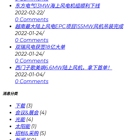
东方电气13MW海上风电机组顺利下线
2022-02-22
/
0 Comments
越南最大陆上风电EPC项目155MW风机吊装完成
2022-01-24
/
0 Comments
双瑞风电获签18亿大单
2022-01-24
/
0 Comments
西门子歌美飒6.6MW陆上风机，拿下首单！
2022-01-04
/
0 Comments
消息分类
下载
(3)
会议&展会
(4)
光能
(4)
太阳能
(1)
招标&采购
(5)