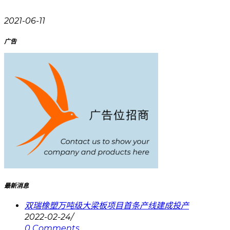
2021-06-11
广告
最新消息
双瑞橡塑万吨级大梁板项目首条产线建成投产
2022-02-24
/
0 Comments