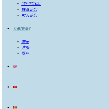
我们的团队
联系我们
加入我们
注册/登录
登录
注册
账户