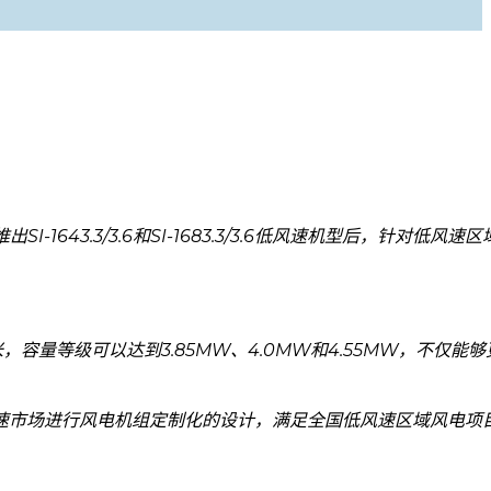
SI-1643.3/3.6和SI-1683.3/3.6低风速机型后，针对低风速区
米和90米，容量等级可以达到3.85MW、4.0MW和4.55MW，不仅能够
速市场进行风电机组定制化的设计，满足全国低风速区域风电项