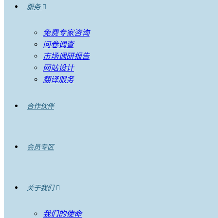
服务
免费专家咨询
问卷调查
市场调研报告
网站设计
翻译服务
合作伙伴
会员专区
关于我们
我们的使命