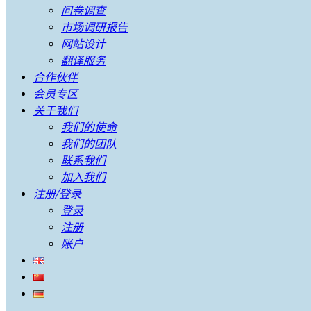
问卷调查
市场调研报告
网站设计
翻译服务
合作伙伴
会员专区
关于我们
我们的使命
我们的团队
联系我们
加入我们
注册/登录
登录
注册
账户