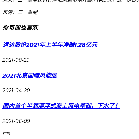
来源：三一重能
你可能也喜欢
运达股份2021年上半年净赚1.28亿元
2021-08-29
2021北京国际风能展
2021-04-20
国内首个半潜漂浮式海上风电基础，下水了！
2021-06-09
广告