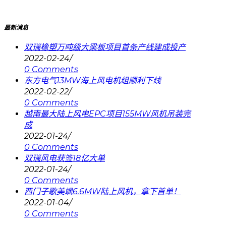
最新消息
双瑞橡塑万吨级大梁板项目首条产线建成投产
2022-02-24
/
0 Comments
东方电气13MW海上风电机组顺利下线
2022-02-22
/
0 Comments
越南最大陆上风电EPC项目155MW风机吊装完
成
2022-01-24
/
0 Comments
双瑞风电获签18亿大单
2022-01-24
/
0 Comments
西门子歌美飒6.6MW陆上风机，拿下首单！
2022-01-04
/
0 Comments