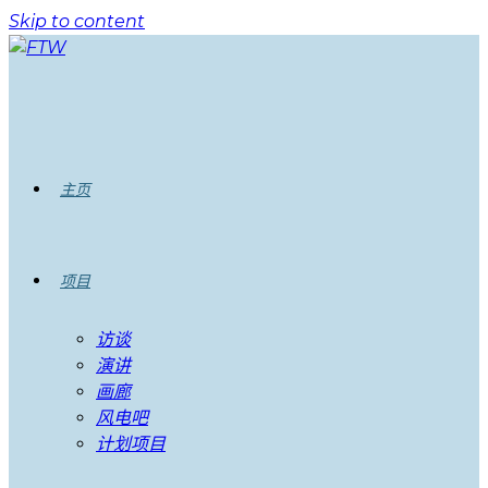
Skip to content
主页
项目
访谈
演讲
画廊
风电吧
计划项目