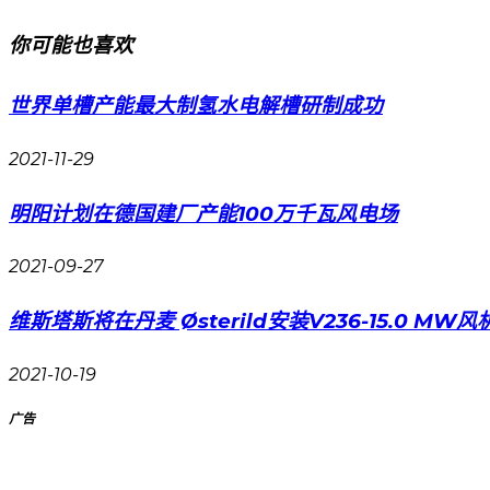
你可能也喜欢
世界单槽产能最大制氢水电解槽研制成功
2021-11-29
明阳计划在德国建厂产能100万千瓦风电场
2021-09-27
维斯塔斯将在丹麦 Østerild安装V236-15.0 MW
2021-10-19
广告