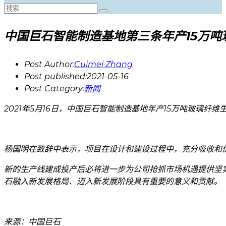
中国巨石智能制造基地第三条年产15万吨
Post Author:
Cuimei Zhang
Post published:
2021-05-16
Post Category:
新闻
2021年5月16日，中国巨石智能制造基地年产15万吨玻
杨国明在致辞中表示，项目在设计和建设过程中，充分吸收和
新的生产线建成投产后必将进一步为公司抢抓市场机遇提供坚
石融入新发展格局、迈入新发展阶段具有重要的意义和贡献。
来源：中国巨石