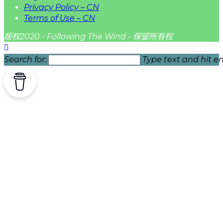
Privacy Policy – CN
Terms of Use – CN
版权2020 - Following The Wind - 保留所有权
Search for:
Type text and hit en