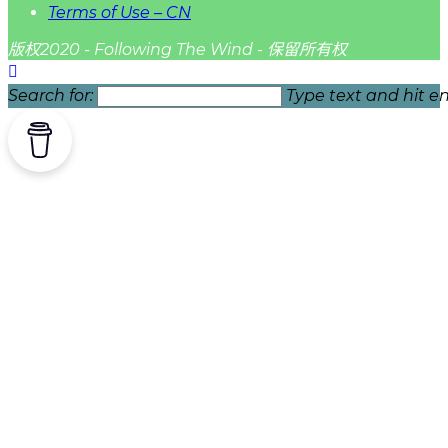
Terms of Use – CN
版权2020 - Following The Wind - 保留所有权
Search for:
Type text and hit en