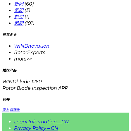
新闻
(60)
氢能
(3)
航空
(1)
风能
(101)
推荐企业
WINDnovation
RotorExperts
more>>
推荐产品
WINDblade 1260
Rotor Blade Inspection APP
标签
海上
碳纤维
Legal Information – CN
Privacy Policy – CN