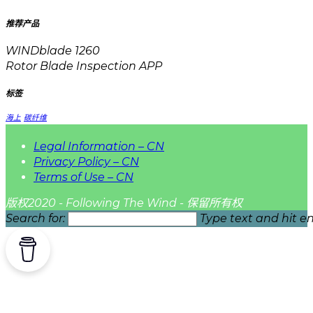
推荐产品
WINDblade 1260
Rotor Blade Inspection APP
标签
海上
碳纤维
Legal Information – CN
Privacy Policy – CN
Terms of Use – CN
版权2020 - Following The Wind - 保留所有权
Search for:
Type text and hit en