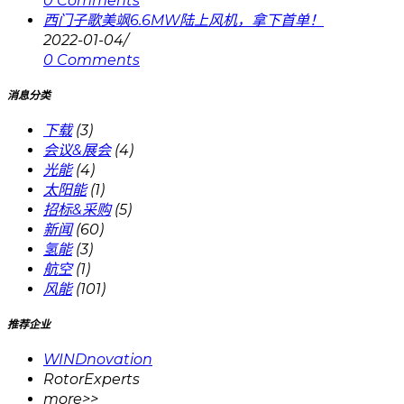
0 Comments
西门子歌美飒6.6MW陆上风机，拿下首单！
2022-01-04
/
0 Comments
消息分类
下载
(3)
会议&展会
(4)
光能
(4)
太阳能
(1)
招标&采购
(5)
新闻
(60)
氢能
(3)
航空
(1)
风能
(101)
推荐企业
WINDnovation
RotorExperts
more>>